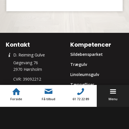
Kontakt
Kompetencer
Sildebensparket
D. Reiming Gulve
Gøgevang 76
Trægulv
2970 Hørsholm
Linoleumsgulv
CVR: 39092212
Tæppefliser
61 72 22 89
Vinyl og LVT
Send mail
Forside
Få tilbud
61 72 22 89
Menu
Opretning af gulv