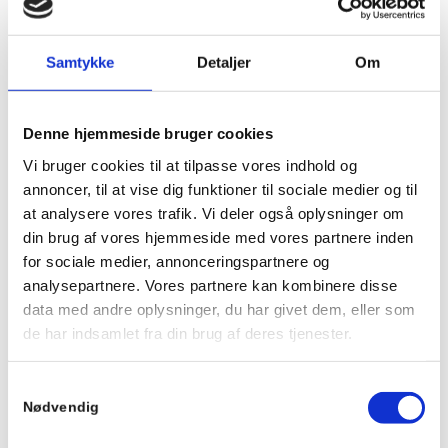
Samtykke
Detaljer
Om
Denne hjemmeside bruger cookies
Vi bruger cookies til at tilpasse vores indhold og
annoncer, til at vise dig funktioner til sociale medier og til
at analysere vores trafik. Vi deler også oplysninger om
din brug af vores hjemmeside med vores partnere inden
for sociale medier, annonceringspartnere og
analysepartnere. Vores partnere kan kombinere disse
data med andre oplysninger, du har givet dem, eller som
de har indsamlet fra din brug af deres tjenester.
Se Cookie & Privatlivspolitik
her
Samtykkevalg
Vi garanterer den bedste
Nødvendig
kvalitet